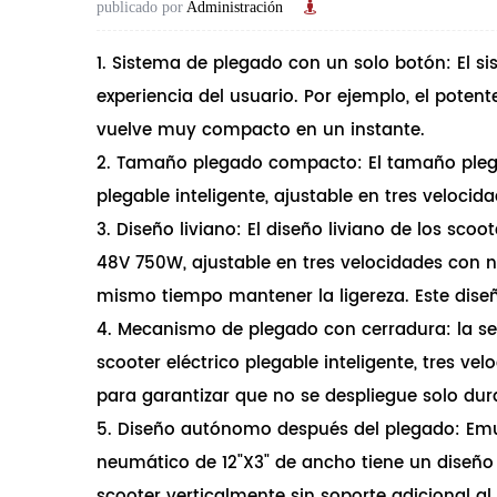
publicado por
Administración
1. Sistema de plegado con un solo botón: El 
experiencia del usuario. Por ejemplo, el poten
vuelve muy compacto en un instante.
2. Tamaño plegado compacto: El tamaño plegad
plegable inteligente, ajustable en tres velocidad
3. Diseño liviano: El diseño liviano de los sco
48V 750W, ajustable en tres velocidades con ne
mismo tiempo mantener la ligereza. Este diseño 
4. Mecanismo de plegado con cerradura: la s
scooter eléctrico plegable inteligente, tres 
para garantizar que no se despliegue solo dura
5. Diseño autónomo después del plegado: Emuz
neumático de 12"X3" de ancho tiene un diseño 
scooter verticalmente sin soporte adicional a