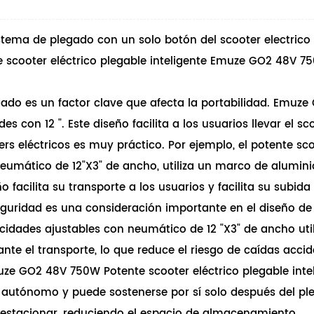
sistema de plegado con un solo botón del
scooter electrico
te scooter eléctrico plegable inteligente Emuze GO2 48V 750
o es un factor clave que afecta la portabilidad. Emuze
es con 12 ". Este diseño facilita a los usuarios llevar el sc
oters eléctricos es muy práctico. Por ejemplo, el potente s
umático de 12"X3" de ancho, utiliza un marco de aluminio 
facilita su transporte a los usuarios y facilita su subida 
eguridad es una consideración importante en el diseño 
velocidades ajustables con neumático de 12 "X3" de ancho 
nte el transporte, lo que reduce el riesgo de caídas accid
e GO2 48V 750W Potente scooter eléctrico plegable inteli
autónomo y puede sostenerse por sí solo después del pleg
l estacionar, reduciendo el espacio de almacenamiento.