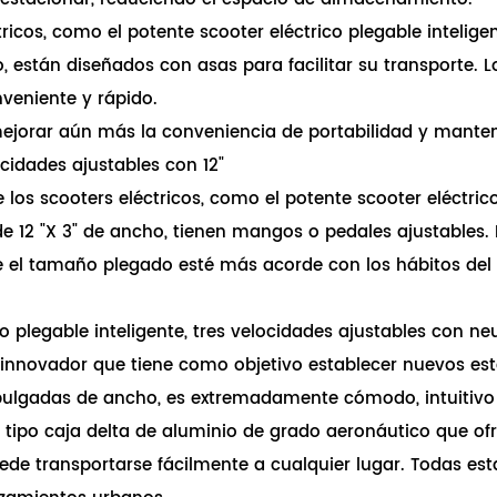
ctricos, como el potente scooter eléctrico plegable inteli
están diseñados con asas para facilitar su transporte. Lo
nveniente y rápido.
mejorar aún más la conveniencia de portabilidad y mant
ocidades ajustables con 12"
 los scooters eléctricos, como el potente scooter eléctri
e 12 "X 3" de ancho, tienen mangos o pedales ajustables. 
 el tamaño plegado esté más acorde con los hábitos del u
plegable inteligente, tres velocidades ajustables con ne
o innovador que tiene como objetivo establecer nuevos est
 pulgadas de ancho, es extremadamente cómodo, intuitivo y
 tipo caja delta de aluminio de grado aeronáutico que of
ede transportarse fácilmente a cualquier lugar. Todas est