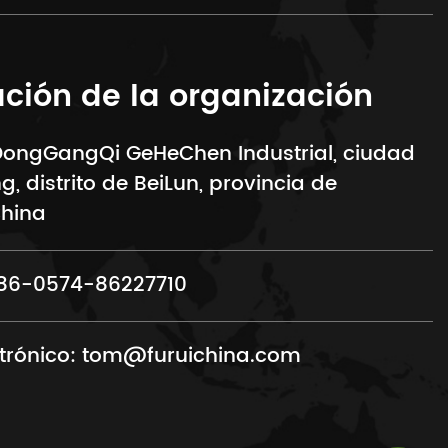
ción de la organización
 DongGangQi GeHeChen Industrial, ciudad
, distrito de BeiLun, provincia de
China
86-0574-86227710
trónico:
tom@furuichina.com