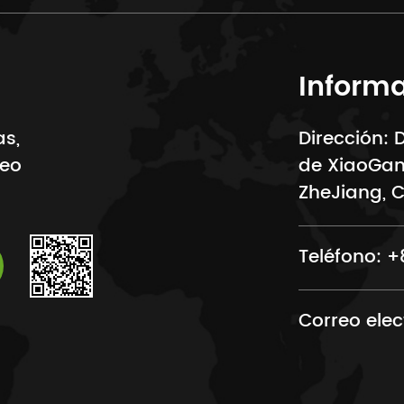
Informa
as,
Dirección:
reo
de XiaoGang
ZheJiang, 
Teléfono:
+
Correo elec